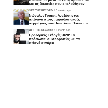
και τις δεκαετίες που ακολούθησαν
OFF THE RECORD
3 weeks ago
Ντόναλντ Τραμπ: Αναξιόπιστος
απέναντι στους παραδοσιακούς
συμμάχους των Ηνωμένων Πολιτειών
OFF THE RECORD
1 month ago
Προεδρικές Εκλογές 2028: Τα
πρόσωπα, οι ισορροπίες και τα
πιθανά σενάρια