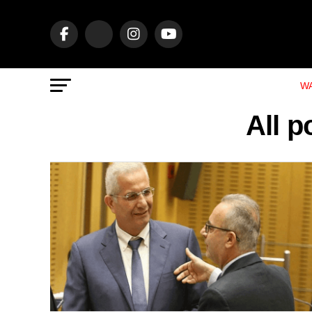
WA
All 