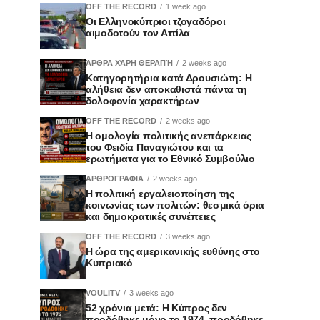
OFF THE RECORD
1 week ago
Οι Ελληνοκύπριοι τζογαδόροι
αιμοδοτούν τον Αττίλα
ΆΡΘΡΑ ΧΆΡΗ ΘΕΡΑΠΉ
2 weeks ago
Κατηγορητήρια κατά Δρουσιώτη: Η
αλήθεια δεν αποκαθιστά πάντα τη
δολοφονία χαρακτήρων
OFF THE RECORD
2 weeks ago
Η ομολογία πολιτικής ανεπάρκειας
του Φειδία Παναγιώτου και τα
ερωτήματα για το Εθνικό Συμβούλιο
ΑΡΘΡΟΓΡΑΦΙΑ
2 weeks ago
Η πολιτική εργαλειοποίηση της
κοινωνίας των πολιτών: θεσμικά όρια
και δημοκρατικές συνέπειες
OFF THE RECORD
3 weeks ago
Η ώρα της αμερικανικής ευθύνης στο
Κυπριακό
VOULITV
3 weeks ago
52 χρόνια μετά: Η Κύπρος δεν
προδόθηκε μόνο το 1974, προδόθηκε