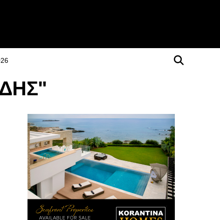
026
ΑΔΗΣ"