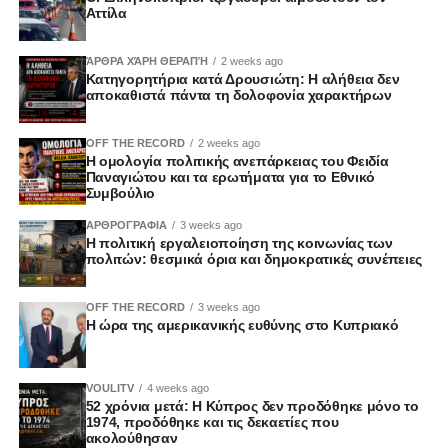
Αττίλα
ΆΡΘΡΑ ΧΆΡΗ ΘΕΡΑΠΉ
2 weeks ago
Κατηγορητήρια κατά Δρουσιώτη: Η αλήθεια δεν
αποκαθιστά πάντα τη δολοφονία χαρακτήρων
OFF THE RECORD
2 weeks ago
Η ομολογία πολιτικής ανεπάρκειας του Φειδία
Παναγιώτου και τα ερωτήματα για το Εθνικό
Συμβούλιο
ΑΡΘΡΟΓΡΑΦΙΑ
3 weeks ago
Η πολιτική εργαλειοποίηση της κοινωνίας των
πολιτών: θεσμικά όρια και δημοκρατικές συνέπειες
OFF THE RECORD
3 weeks ago
Η ώρα της αμερικανικής ευθύνης στο Κυπριακό
VOULITV
4 weeks ago
52 χρόνια μετά: Η Κύπρος δεν προδόθηκε μόνο το
1974, προδόθηκε και τις δεκαετίες που
ακολούθησαν