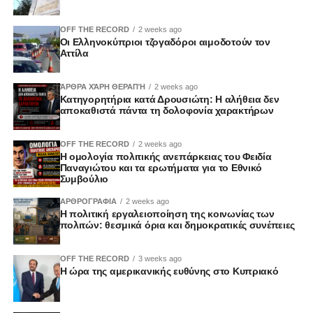
OFF THE RECORD
2 weeks ago
Οι Ελληνοκύπριοι τζογαδόροι αιμοδοτούν τον
Αττίλα
ΆΡΘΡΑ ΧΆΡΗ ΘΕΡΑΠΉ
2 weeks ago
Κατηγορητήρια κατά Δρουσιώτη: Η αλήθεια δεν
αποκαθιστά πάντα τη δολοφονία χαρακτήρων
OFF THE RECORD
2 weeks ago
Η ομολογία πολιτικής ανεπάρκειας του Φειδία
Παναγιώτου και τα ερωτήματα για το Εθνικό
Συμβούλιο
ΑΡΘΡΟΓΡΑΦΙΑ
2 weeks ago
Η πολιτική εργαλειοποίηση της κοινωνίας των
πολιτών: θεσμικά όρια και δημοκρατικές συνέπειες
OFF THE RECORD
3 weeks ago
Η ώρα της αμερικανικής ευθύνης στο Κυπριακό