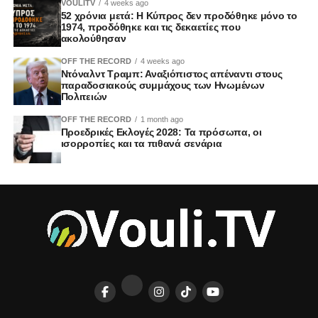
VOULITV
4 weeks ago
52 χρόνια μετά: Η Κύπρος δεν προδόθηκε μόνο το
1974, προδόθηκε και τις δεκαετίες που
ακολούθησαν
OFF THE RECORD
4 weeks ago
Ντόναλντ Τραμπ: Αναξιόπιστος απέναντι στους
παραδοσιακούς συμμάχους των Ηνωμένων
Πολιτειών
OFF THE RECORD
1 month ago
Προεδρικές Εκλογές 2028: Τα πρόσωπα, οι
ισορροπίες και τα πιθανά σενάρια