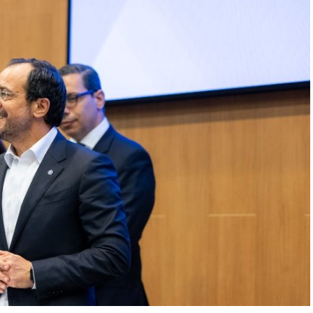
 πενήντα δύο χρόνια, η Κύπρος εξακολουθεί να μην
κή στρατηγική που να υπερβαίνει τις κυβερνητικές
όν από την αρχή; Γιατί το Κυπριακό παραμένει
άθεσης αντί να αποτελεί πεδίο εθνικής
άσεις του 1974. Γράφεται και από τις αποφάσεις
άθε χρόνο από τότε.
αι αποκλειστικά σε μία περίοδο ή σε μία
σύστημα που διαχειρίστηκε τις τύχες της
ν αιώνα. Κάθε πολιτική δύναμη που κυβέρνησε ή
ό της μερίδιο ευθύνης για τις επιλογές, τις
έα μειώνεται. Αντίθετα, η Τουρκία παραμένει η
τη συνεχιζόμενη παραβίαση του διεθνούς δικαίου.