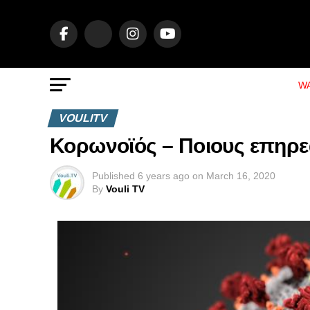
WA
VOULITV
Κορωνοϊός – Ποιους επηρε
Published
6 years ago
on
March 16, 2020
By
Vouli TV