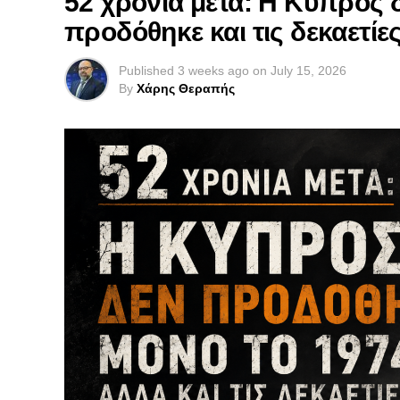
52 χρόνια μετά: Η Κύπρος 
προδόθηκε και τις δεκαετί
Published
3 weeks ago
on
July 15, 2026
By
Χάρης Θεραπής