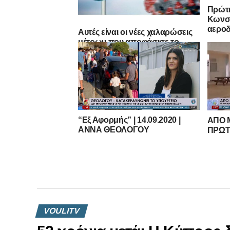
Πρώτη
Κωνσ
αεροδ
Αυτές είναι οι νέες χαλαρώσεις
μέτρων που αποφάσισε το
Υπουργικό!
“Εξ Αφορμής” | 14.09.2020 |
ΑΠΟ 
ΑΝΝΑ ΘΕΟΛΟΓΟΥ
ΠΡΩΤ
VOULITV