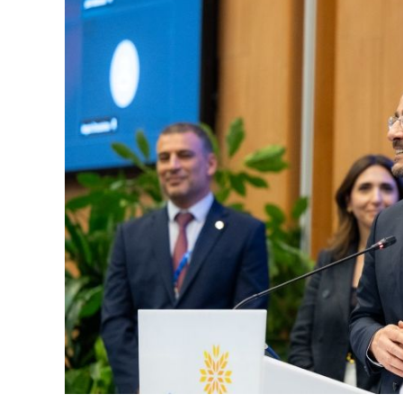
Αναρωτήθηκε ποτέ κανείς γιατί, μετά από
έχει διαμορφώσει μια μακροπρόθεσμη εθνι
θητείες; Γιατί κάθε Πρόεδρος ξεκινά σχεδ
αντικείμενο εσωτερικής πολιτικής αντιπαρ
συνεννόησης;
Η ιστορία δεν γράφεται μόνο από τις αποφ
που λαμβάνονται – ή δεν λαμβάνονται – κ
Η ευθύνη, λοιπόν, δεν μπορεί να αποδίδετ
κυβέρνηση. Βαρύνει συνολικά το πολιτικό 
Κυπριακής Δημοκρατίας επί μισό και πλέο
συμμετείχε στη λήψη αποφάσεων έχει το δικ
παραλείψεις και τις χαμένες ευκαιρίες.
Αυτό δεν σημαίνει ότι η ευθύνη του εισβολ
δύναμη κατοχής και φέρει την ευθύνη για 