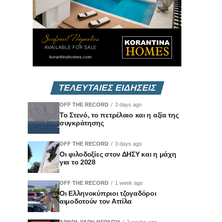
ΤΕΛΕΥΤΑΙΕΣ ΕΙΔΗΣΕΙΣ
OFF THE RECORD
3 days ago
Το Στενό, το πετρέλαιο και η αξία της
συγκράτησης
OFF THE RECORD
3 days ago
Οι φιλοδοξίες στον ΔΗΣΥ και η μάχη
για το 2028
OFF THE RECORD
1 week ago
Οι Ελληνοκύπριοι τζογαδόροι
αιμοδοτούν τον Αττίλα
ΆΡΘΡΑ ΧΆΡΗ ΘΕΡΑΠΉ
2 weeks ago