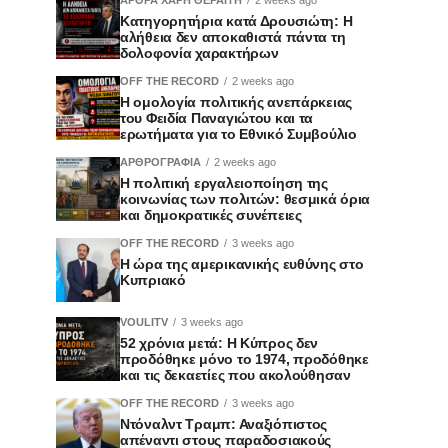
Κατηγορητήρια κατά Δρουσιώτη: Η
αλήθεια δεν αποκαθιστά πάντα τη
δολοφονία χαρακτήρων
OFF THE RECORD
2 weeks ago
Η ομολογία πολιτικής ανεπάρκειας
του Φειδία Παναγιώτου και τα
ερωτήματα για το Εθνικό Συμβούλιο
ΑΡΘΡΟΓΡΑΦΙΑ
2 weeks ago
Η πολιτική εργαλειοποίηση της
κοινωνίας των πολιτών: θεσμικά όρια
και δημοκρατικές συνέπειες
OFF THE RECORD
3 weeks ago
Η ώρα της αμερικανικής ευθύνης στο
Κυπριακό
VOULITV
3 weeks ago
52 χρόνια μετά: Η Κύπρος δεν
προδόθηκε μόνο το 1974, προδόθηκε
και τις δεκαετίες που ακολούθησαν
OFF THE RECORD
3 weeks ago
Ντόναλντ Τραμπ: Αναξιόπιστος
απέναντι στους παραδοσιακούς