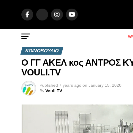
WA
ΚΟΙΝΟΒΟΥΛΙΟ
Ο ΓΓ ΑΚΕΛ κος ΑΝΤΡΟΣ Κ
VOULI.TV
Published
7 years ago
on
January 15, 2020
By
Vouli TV