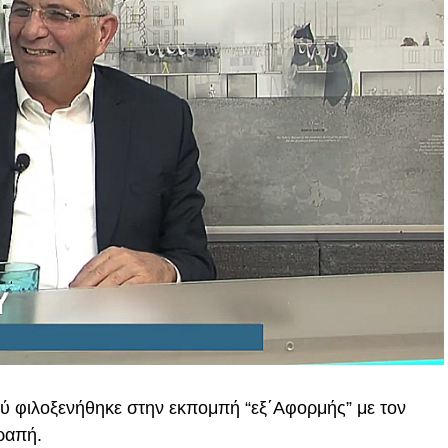
ύ φιλοξενήθηκε στην εκπομπή “εξ΄Αφορμής” με τον
ραπή.