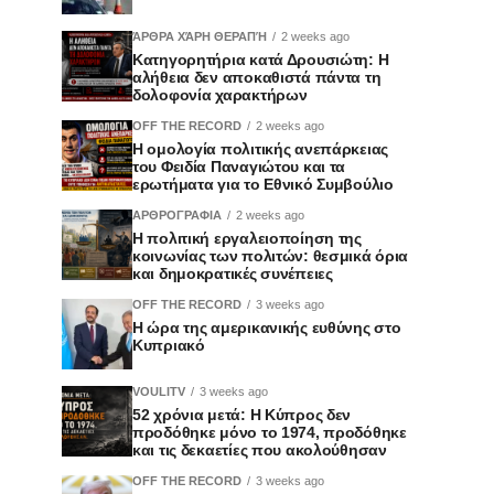
ΆΡΘΡΑ ΧΆΡΗ ΘΕΡΑΠΉ
2 weeks ago
Κατηγορητήρια κατά Δρουσιώτη: Η
αλήθεια δεν αποκαθιστά πάντα τη
δολοφονία χαρακτήρων
OFF THE RECORD
2 weeks ago
Η ομολογία πολιτικής ανεπάρκειας
του Φειδία Παναγιώτου και τα
ερωτήματα για το Εθνικό Συμβούλιο
ΑΡΘΡΟΓΡΑΦΙΑ
2 weeks ago
Η πολιτική εργαλειοποίηση της
κοινωνίας των πολιτών: θεσμικά όρια
και δημοκρατικές συνέπειες
OFF THE RECORD
3 weeks ago
Η ώρα της αμερικανικής ευθύνης στο
Κυπριακό
VOULITV
3 weeks ago
52 χρόνια μετά: Η Κύπρος δεν
προδόθηκε μόνο το 1974, προδόθηκε
και τις δεκαετίες που ακολούθησαν
OFF THE RECORD
3 weeks ago