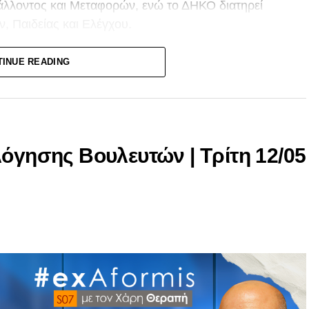
άλλοντος και Μεταφορών, ενώ το ΔΗΚΟ διατηρεί
, Παιδείας και Ελέγχου.
TINUE READING
ν Υποθέσεων
ρόεδρος (ΔΗΣΥ)
λόγησης Βουλευτών | Τρίτη 12/05
 την Κύπρο)