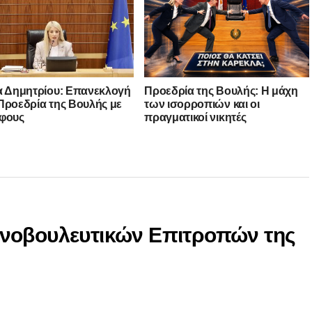
α Δημητρίου: Επανεκλογή
Προεδρία της Βουλής: Η μάχη
Προεδρία της Βουλής με
των ισορροπιών και οι
φους
πραγματικοί νικητές
ινοβουλευτικών Επιτροπών της