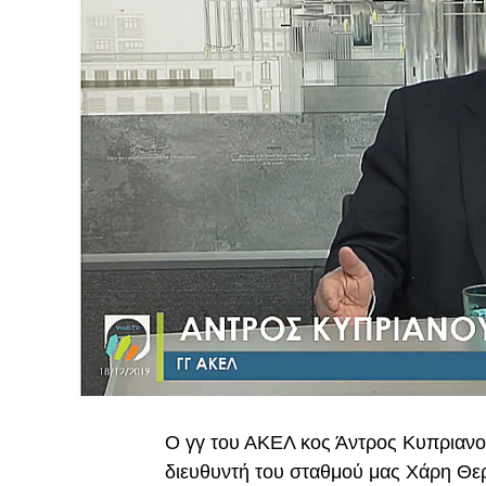
Ο γγ του ΑΚΕΛ κος Άντρος Κυπριανο
διευθυντή του σταθμού μας Χάρη Θε