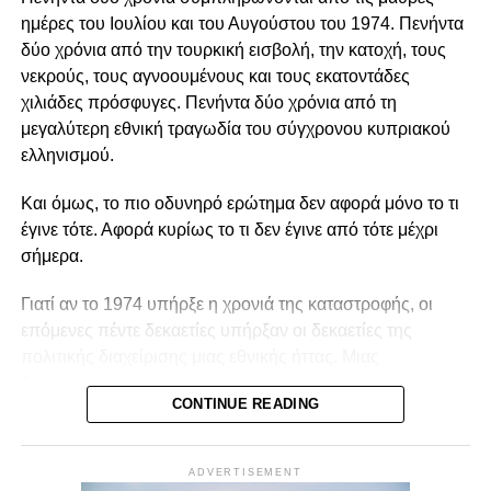
Η αυτονομία αυτή δεν συνεπάγεται πολιτική
ημέρες του Ιουλίου και του Αυγούστου του 1974. Πενήντα
ουδετερότητα. Μια οργάνωση μπορεί θεμιτά να
δύο χρόνια από την τουρκική εισβολή, την κατοχή, τους
υποστηρίζει περιβαλλοντικές πολιτικές, κοινωνικά
νεκρούς, τους αγνοουμένους και τους εκατοντάδες
δικαιώματα, θεσμικές μεταρρυθμίσεις ή συγκεκριμένες
χιλιάδες πρόσφυγες. Πενήντα δύο χρόνια από τη
νομοθετικές παρεμβάσεις. Μπορεί επίσης να ασκεί κριτική
μεγαλύτερη εθνική τραγωδία του σύγχρονου κυπριακού
στην κυβέρνηση, να συνεργάζεται με αιρετούς
ελληνισμού.
εκπροσώπους ή να συμμετέχει σε διαδικασίες δημόσιας
διαβούλευσης. Η Ευρωπαϊκή Επιτροπή αντιμετωπίζει την
Και όμως, το πιο οδυνηρό ερώτημα δεν αφορά μόνο το τι
ανοικτή, συμπεριληπτική και αποτελεσματική συμμετοχή
έγινε τότε. Αφορά κυρίως το τι δεν έγινε από τότε μέχρι
της κοινωνίας των πολιτών ως συστατικό στοιχείο της
σήμερα.
δημοκρατικής διακυβέρνησης. Η πολιτική
δραστηριοποίηση, επομένως, δεν αναιρεί την ανεξαρτησία
Γιατί αν το 1974 υπήρξε η χρονιά της καταστροφής, οι
μιας οργάνωσης, εφόσον είναι διαφανής, συμβατή με τον
επόμενες πέντε δεκαετίες υπήρξαν οι δεκαετίες της
καταστατικό της σκοπό και δεν καταλήγει σε οργανωτική
πολιτικής διαχείρισης μιας εθνικής ήττας. Μιας
υπαγωγή.
διαχείρισης που συχνά χαρακτηρίστηκε από έλλειψη
CONTINUE READING
στρατηγικής συνέχειας, εσωτερικές αντιπαραθέσεις και
Αναγκαία είναι, συνεπώς, η διάκριση μεταξύ θεμιτής
αδυναμία διαμόρφωσης μιας σταθερής εθνικής πορείας.
συνηγορίας, δηλωμένης θεσμικής συνεργασίας και
συγκαλυμμένης κομματικής λειτουργίας. Στην πρώτη
ADVERTISEMENT
Άλλες κυβερνήσεις υποσχέθηκαν λύσεις που δεν ήρθαν