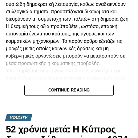
ουσιώδη δημοκρατική λειτουργία, καθώς αναδεικνύουν
συλλογικά αιτήματα, προασπίζονται δικαιώματα και
διευρύνουν τη συμμετοχή των πολιτών στη δημόσια ζωή.
Η θεσμική τους αξία προϋποθέτει, ωστόσο, επαρκή
αυτονομία έναντι του κράτους, της αγοράς και των
κομματικών μηχανισμών. Το παρόν άρθρο εξετάζει τις
μορφές με τις οποίες κοινωνικές δράσεις και μη
κυβερνητικές οργανώσεις μπορούν να μετατραπούν σε
μέσα προσωπικής ή κομματικής προβολής.
Υποστηρίζεται ότι η εργαλειοποίηση δεν ταυτίζεται με
κάθε πολιτική τοποθέτηση ή θεσμική συνεργασία, αλλά
προκύπτει όταν αποκρύπτονται οι πραγματικές σχέσεις
CONTINUE READING
διοργάνωσης, χρηματοδότησης, ελέγχου και
επικοινωνιακής αξιοποίησης. Ιδιαίτερη έμφαση
αποδίδεται στην οικονομική εξάρτηση, στις συγκρούσεις
συμφερόντων, στη συγκαλυμμένη πολιτική διαφήμιση και
VOULITV
στις συνέπειες των πρακτικών αυτών για την
52 χρόνια μετά: Η Κύπρος
εμπιστοσύνη, την πολυφωνία και την ισότητα του
πολιτικού ανταγωνισμού.