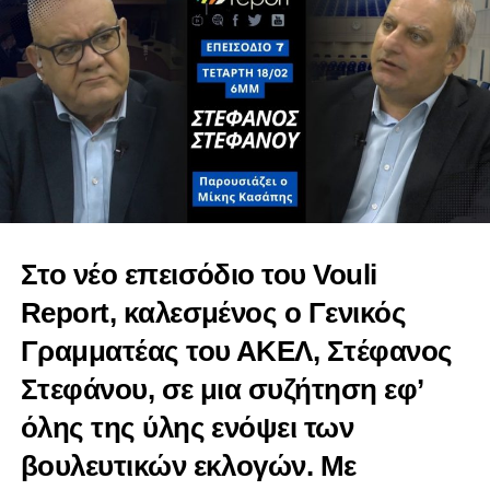
RELATED TOPICS:
ΑΝΔΡΈΑΣ ΠΑΣΙΟΥΡΤΊΔΗΣ
Στο νέο επεισόδιο του Vouli
ΔΙΚΑΙΟΣΎΝΗΣ ΚΑΙ ΔΗΜΟΣΊΑΣ ΤΆΞΕΩΣ
ΚΟΙΝΟΒΟΥΛΕΥΤΙΚΉ ΕΠΙΤΡΟΠΉ ΝΟΜΙΚΏΝ
Report, καλεσμένος ο Γενικός
ΝΊΚΟΣ ΤΟΡΝΑΡΊΤΗΣ
Γραμματέας του ΑΚΕΛ, Στέφανος
UP NEXT
Κοινοβουλευτική Επιτροπή Θεσμών, Αξιών και
Στεφάνου, σε μια συζήτηση εφ’
Επιτρόπου Διοικήσεως | Vouli report 01/12/2021
όλης της ύλης ενόψει των
DON'T MISS
Κοινοβουλευτική Επιτροπή Παιδείας και
βουλευτικών εκλογών. Με
Πολιτισμού | Vouli report 01/12/2021