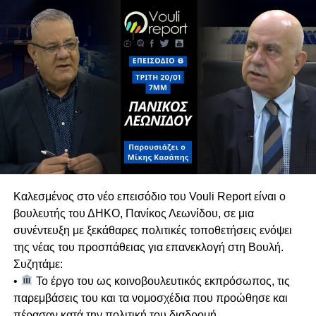
τον τέως Γενικό Ελεγκτή, Οδυσσέα Μιχαηλίδη,
ήταν και παραμένει θεσμική, αποσυνδέοντας την
από τις τρέχουσες πολιτικές διεργασίες.
Πιθανές Συνεργασίες για Διακυβέρνηση
Σε ερώτηση για μετεκλογικές συνεργασίες, ο Γ.Γ.
του ΑΚΕΛ αποκλείει κατηγορηματικά το ΕΛΑΜ,
τονίζοντας ότι πρόκειται για ακροδεξιό κόμμα
με το οποίο υπάρχει βαθύ πολιτικό και
ιδεολογικό χάσμα.
Κυπριακό & Διζωνική Δικοινοτική
Καλεσμένος στο νέο επεισόδιο του Vouli Report είναι ο
Ομοσπονδία
βουλευτής του ΔΗΚΟ, Πανίκος Λεωνίδου, σε μια
Αναλύει τις διαχρονικές θέσεις του ΑΚΕΛ στο
συνέντευξη με ξεκάθαρες πολιτικές τοποθετήσεις ενόψει
Κυπριακό, επαναβεβαιώνοντας τη στήριξη στη
της νέας του προσπάθειας για επανεκλογή στη Βουλή.
Διζωνική Δικοινοτική Ομοσπονδία. Ασκεί έντονη
Συζητάμε:
κριτική σε όσους απορρίπτουν την
•
Το έργο του ως κοινοβουλευτικός εκπρόσωπος, τις
ομοσπονδιακή λύση χωρίς να καταθέτουν
παρεμβάσεις του και τα νομοσχέδια που προώθησε και
ρεαλιστική εναλλακτική.
πέρασαν κατά την πολιτική του διαδρομή.