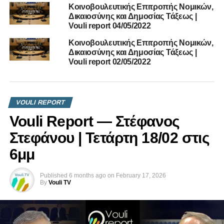
Κοινοβουλευτικής Επιτροπής Νομικών,
Δικαιοσύνης και Δημοσίας Τάξεως |
Vouli report 04/05/2022
Κοινοβουλευτικής Επιτροπής Νομικών,
Δικαιοσύνης και Δημοσίας Τάξεως |
Vouli report 02/05/2022
Δήλωση Νίκου Τορναρίτη
VOULI REPORT
Vouli Report — Στέφανος
Στεφάνου | Τετάρτη 18/02 στις
6μμ
Published
6 months ago
on
February 17, 2026
By
Vouli TV