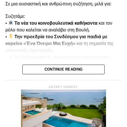
Σε μια ουσιαστική και ανθρώπινη συζήτηση, μιλά για:
Συζητάμε:
•
Τα νέα του κοινοβουλευτικά καθήκοντα
και τον
ρόλο που καλείται να αναλάβει στη Βουλή.
•
Την προεδρία του Συνδέσμου για παιδιά με
καρκίνο «Ένα Όνειρο Μια Ευχή»
και τη σημασία της
κοινωνικής προσφοράς.
•
Τη ζωή του και τις προσωπικές του εμπειρίες
,
μιλώντας ανοιχτά για τον τραυματισμό του κατά την
CONTINUE READING
τουρκική εισβολή του 1974.
•
Μνήμες πολέμου και αντοχή
, πώς οι εμπειρίες
αυτές διαμόρφωσαν τη στάση ζωής και την κοινωνική του
ADVERTISEMENT
δράση.
Παρουσιάζει ο
Μίκης Κασάπης
Δευτέρα 22/12 στις 7μμ
Vouli Report
— αποκλειστικά στο
Vouli.TV