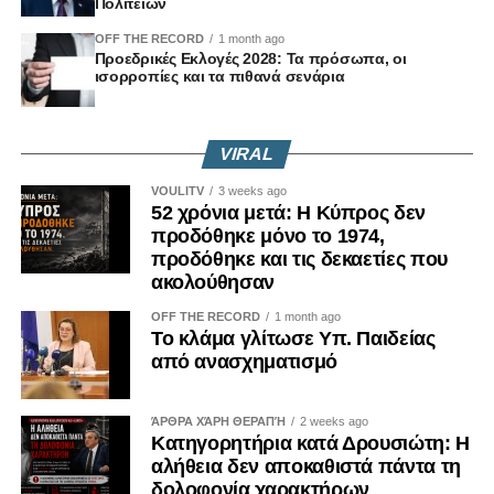
Πολιτειών
OFF THE RECORD
1 month ago
Προεδρικές Εκλογές 2028: Τα πρόσωπα, οι
ισορροπίες και τα πιθανά σενάρια
VIRAL
VOULITV
3 weeks ago
52 χρόνια μετά: Η Κύπρος δεν
προδόθηκε μόνο το 1974,
προδόθηκε και τις δεκαετίες που
ακολούθησαν
OFF THE RECORD
1 month ago
Το κλάμα γλίτωσε Υπ. Παιδείας
από ανασχηματισμό
ΆΡΘΡΑ ΧΆΡΗ ΘΕΡΑΠΉ
2 weeks ago
Κατηγορητήρια κατά Δρουσιώτη: Η
αλήθεια δεν αποκαθιστά πάντα τη
δολοφονία χαρακτήρων