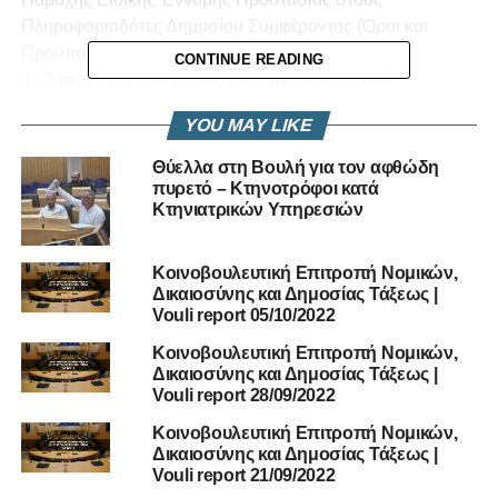
Πληροφοριοδότες Δημοσίου Συμφέροντος (Όροι και
Προϋποθέσεις) και περί Συναφών Θεμάτων
CONTINUE READING
4. Ο περί της Προστασίας των Προσώπων που
αναφέρουν Παραβιάσεις του Δικαίου της Ένωσης Νόμος
YOU MAY LIKE
του 2021.
Θύελλα στη Βουλή για τον αφθώδη
Δήλωση Ανδρέα Πασιουρτίδη
πυρετό – Κτηνοτρόφοι κατά
Κτηνιατρικών Υπηρεσιών
Κοινοβουλευτική Επιτροπή Νομικών,
Δικαιοσύνης και Δημοσίας Τάξεως |
Vouli report 05/10/2022
Κοινοβουλευτική Επιτροπή Νομικών,
Δικαιοσύνης και Δημοσίας Τάξεως |
Vouli report 28/09/2022
Κοινοβουλευτική Επιτροπή Νομικών,
Δικαιοσύνης και Δημοσίας Τάξεως |
Vouli report 21/09/2022