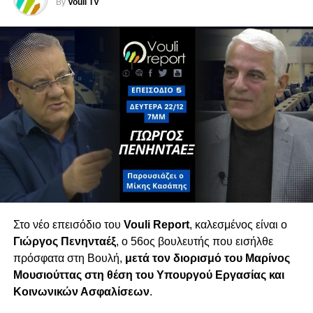
By
Vouli TV
Ακρίβεια, Τράπεζες & Πολιτικό Σκηνικό
Η συζήτηση επεκτείνεται στα προβλήματα της
καθημερινότητας: ακρίβεια, υπερκέρδη
τραπεζών και πίεση στα νοικοκυριά. Παράλληλα,
σχολιάζεται το ρευστό πολιτικό σκηνικό λίγο
πριν τις εκλογές, με την είσοδο νέων κομμάτων
που — όπως όλα δείχνουν — θα διαμορφώσουν
τον νέο κοινοβουλευτικό χάρτη.
Τετάρτη 18/02 στις 6μμ
Στο νέο επεισόδιο του
Vouli Report
, καλεσμένος είναι ο
Γιώργος Πενηνταέξ
, ο 56ος βουλευτής που εισήλθε
πρόσφατα στη Βουλή,
μετά τον διορισμό του
Μαρίνος
Μουσιούττας
στη θέση του Υπουργού Εργασίας και
Κοινωνικών Ασφαλίσεων
.