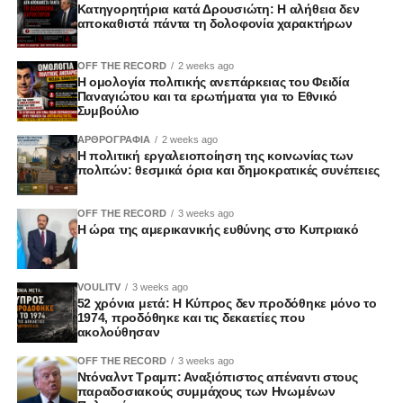
Κατηγορητήρια κατά Δρουσιώτη: Η αλήθεια δεν
αποκαθιστά πάντα τη δολοφονία χαρακτήρων
OFF THE RECORD
2 weeks ago
Η ομολογία πολιτικής ανεπάρκειας του Φειδία
Παναγιώτου και τα ερωτήματα για το Εθνικό
Συμβούλιο
ΑΡΘΡΟΓΡΑΦΙΑ
2 weeks ago
Η πολιτική εργαλειοποίηση της κοινωνίας των
πολιτών: θεσμικά όρια και δημοκρατικές συνέπειες
OFF THE RECORD
3 weeks ago
Η ώρα της αμερικανικής ευθύνης στο Κυπριακό
VOULITV
3 weeks ago
52 χρόνια μετά: Η Κύπρος δεν προδόθηκε μόνο το
1974, προδόθηκε και τις δεκαετίες που
ακολούθησαν
OFF THE RECORD
3 weeks ago
Ντόναλντ Τραμπ: Αναξιόπιστος απέναντι στους
παραδοσιακούς συμμάχους των Ηνωμένων