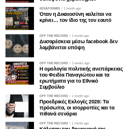
#EXAFORMIS
1 month ago
Όταν η Δικαιοσύνη καλείται να
κρίνει… τον ίδιο της τον εαυτό
OFF THE RECORD
1 month ago
Δυσαρέσκεια μέσω facebook δεν
λαμβάνεται υπόψη
OFF THE RECORD
2 weeks ago
Η ομολογία πολιτικής ανεπάρκειας
του Φειδία Παναγιώτου και τα
ερωτήματα για το Εθνικό
Συμβούλιο
OFF THE RECORD
1 month ago
Προεδρικές Εκλογές 2028: Τα
πρόσωπα, οι ισορροπίες και τα
πιθανά σενάρια
OFF THE RECORD
1 month ago