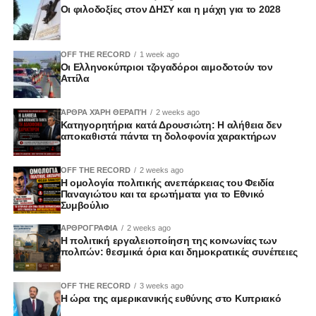
Οι φιλοδοξίες στον ΔΗΣΥ και η μάχη για το 2028
OFF THE RECORD
1 week ago
Οι Ελληνοκύπριοι τζογαδόροι αιμοδοτούν τον
Αττίλα
ΆΡΘΡΑ ΧΆΡΗ ΘΕΡΑΠΉ
2 weeks ago
Κατηγορητήρια κατά Δρουσιώτη: Η αλήθεια δεν
αποκαθιστά πάντα τη δολοφονία χαρακτήρων
OFF THE RECORD
2 weeks ago
Η ομολογία πολιτικής ανεπάρκειας του Φειδία
Παναγιώτου και τα ερωτήματα για το Εθνικό
Συμβούλιο
ΑΡΘΡΟΓΡΑΦΙΑ
2 weeks ago
Η πολιτική εργαλειοποίηση της κοινωνίας των
πολιτών: θεσμικά όρια και δημοκρατικές συνέπειες
OFF THE RECORD
3 weeks ago
Η ώρα της αμερικανικής ευθύνης στο Κυπριακό