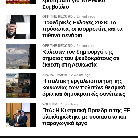
ερωτήματα για το Εθνικό
Συμβούλιο
OFF THE RECORD
1 month ago
Προεδρικές Εκλογές 2028: Τα
πρόσωπα, οι ισορροπίες και τα
πιθανά σενάρια
OFF THE RECORD
1 month ago
Κάλεσαν τον δημιουργό της
σημαίας του ψευδοκράτους σε
έκθεση στη Λευκωσία
ΑΡΘΡΟΓΡΑΦΙΑ
2 weeks ago
Η πολιτική εργαλειοποίηση της
κοινωνίας των πολιτών: θεσμικά
όρια και δημοκρατικές συνέπειες
VOULITV
1 month ago
ΠτΔ: Η Κυπριακή Προεδρία της ΕΕ
ολοκληρώθηκε με ουσιαστικό και
παραγωγικό έργο