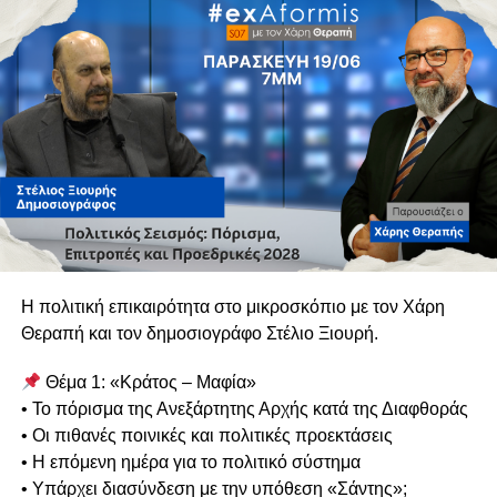
στην άνοδο της ακροδεξιάς και τις απειλές για τη
δημοκρατία μέσω νέων τεχνολογιών
και, κυρίως, στο τι μπορούν — και τι οφείλουν —
να κάνουν μικρές χώρες όπως η Κύπρος και η
Ελλάδα σε έναν κόσμο που έχει ανατραπεί.
Ένα επεισόδιο για την πολιτική ενηλικίωση της Ευρώπης,
τη σημασία της θεσμικής ευθύνης και την ανάγκη οι
ευρωπαϊκές κοινωνίες να «ξυπνήσουν» πριν οι
αποφάσεις λαμβάνονται ερήμην τους.
Η πολιτική επικαιρότητα στο μικροσκόπιο με τον Χάρη
Μια συζήτηση ουσίας — για το σήμερα της Ευρώπης και
Θεραπή και τον δημοσιογράφο Στέλιο Ξιουρή.
το δύσκολο αύριο που διαμορφώνεται μπροστά μας.
Θέμα 1: «Κράτος – Μαφία»
Σάββατο 07/02 | 18:00
• Το πόρισμα της Ανεξάρτητης Αρχής κατά της Διαφθοράς
• Οι πιθανές ποινικές και πολιτικές προεκτάσεις
Πολιτική, με επιχειρήματα και γνώση.
• Η επόμενη ημέρα για το πολιτικό σύστημα
• Υπάρχει διασύνδεση με την υπόθεση «Σάντης»;