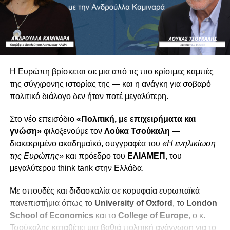
Η Ευρώπη βρίσκεται σε μια από τις πιο κρίσιμες καμπές
της σύγχρονης ιστορίας της — και η ανάγκη για σοβαρό
πολιτικό διάλογο δεν ήταν ποτέ μεγαλύτερη.
Στο νέο επεισόδιο
«Πολιτική, με επιχειρήματα και
γνώση»
φιλοξενούμε τον
Λούκα Τσούκαλη
—
διακεκριμένο ακαδημαϊκό, συγγραφέα του
«Η ενηλικίωση
της Ευρώπης»
και πρόεδρο του
ΕΛΙΑΜΕΠ
, του
μεγαλύτερου think tank στην Ελλάδα.
Με σπουδές και διδασκαλία σε κορυφαία ευρωπαϊκά
πανεπιστήμια όπως το
University
of
Oxford
, το
London
School
of
Economics
και το
College
of
Europe
, ο κ.
Τσούκαλης καταθέτει μια βαθιά πολιτική ανάγνωση για το