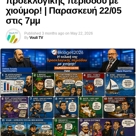
προεκλογικής περιόδου με
Εκλογών 2026.
χιούμορ! | Παρασκευή 22/05
στις 7μμ
Published
3 months ago
on
May 22, 2026
By
Vouli TV