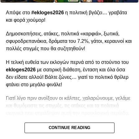
Απόψε στο
#ekloges2026
η πολιτική βγάζει… γραβάτα
και φορά χιούμορ!
Δημοσκοπήσεις, ατάκες, πολιτικά «καρφιά», ξωτικά,
σφυροδρεπανάκια, δράματα του 7.2%, γάτοι, κεραυνοί και
πολλές στιγμές που θα συζητηθούν!
Η τελική ευθεία των εκλογών περνά από το στούντιο του
ekloges2026
με σατιρική διάθεση, ένταση και όλα όσα
δεν είδατε αλλού! Βάλτε ζώνες… γιατί το πολιτικό θρίλερ
φτάνει στο μεγάλο φινάλε!
Γιατί λίγο πριν ανοίξουν οι κάλπες, χαλαρώνουμε, γελάμε
και θυμόμαστε τις στιγμές, τις ατάκες και τα πολιτικά
σκηνικά που σημάδεψαν αυτή την προεκλογική περίοδο.
Απόψε στις 7:00 μ.μ. – Η τελική της προεκλογικής
CONTINUE READING
περιόδου με χιούμορ!