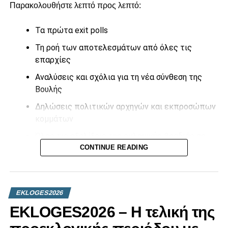
Παρακολουθήστε λεπτό προς λεπτό:
Τα πρώτα exit polls
Τη ροή των αποτελεσμάτων από όλες τις
επαρχίες
Αναλύσεις και σχόλια για τη νέα σύνθεση της
Βουλής
Δηλώσεις πολιτικών αρχηγών και εκπροσώπων
κομμάτων
Όλες τις εξελίξεις της εκλογικής βραδιάς σε
πραγματικό χρόνο
CONTINUE READING
Η ενημέρωση συνεχίζεται καθ’ όλη τη διάρκεια της νύχτας
με συνεχή ανανέωση αποτελεσμάτων και ζωντανές
συνδέσεις από τα εκλογικά κέντρα.
EKLOGES2026
EKLOGES2026 – H τελική της
Μείνετε συντονισμένοι στο Vouli TV και το CityChannel
για την πιο ολοκληρωμένη κάλυψη των Βουλευτικών