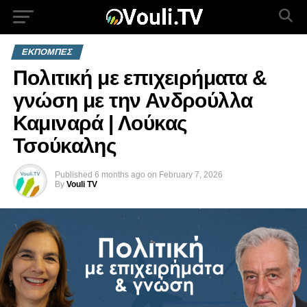
ΕΚΠΟΜΠΕΣ
Πολιτική με επιχειρήματα &
γνώση με την Ανδρούλλα
Καμιναρά | Λούκας
Τσούκαλης
Published
6 months ago
on
February 7, 2026
By
Vouli TV