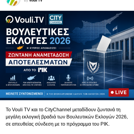
By
Vouli TV
περιστροφές.
RELATED TOPICS:
Παρακολουθήστε ζωντανά από το Vouli.TV και τις
UP NEXT
ψηφιακές πλατφόρμες της Unitrust Media.
Συντάξεις για ψηφοθηρία: Κρατικό έγκλημα με
χρονόμετρο
DON'T MISS
Ekloges 2026 – Κράτος σε κλοιό Διαφθοράς |
Παρασκευή 06/02, 7μμ
Το Vouli TV και το CityChannel μεταδίδουν ζωντανά τη
μεγάλη εκλογική βραδιά των Βουλευτικών Εκλογών 2026,
σε απευθείας σύνδεση με το πρόγραμμα του
ΡΙΚ
.