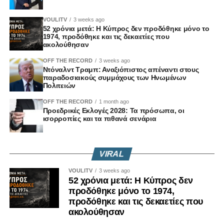
VOULITV
3 weeks ago
52 χρόνια μετά: Η Κύπρος δεν προδόθηκε μόνο το
1974, προδόθηκε και τις δεκαετίες που
ακολούθησαν
OFF THE RECORD
3 weeks ago
Ντόναλντ Τραμπ: Αναξιόπιστος απέναντι στους
παραδοσιακούς συμμάχους των Ηνωμένων
Πολιτειών
OFF THE RECORD
1 month ago
Προεδρικές Εκλογές 2028: Τα πρόσωπα, οι
ισορροπίες και τα πιθανά σενάρια
VIRAL
VOULITV
3 weeks ago
52 χρόνια μετά: Η Κύπρος δεν
προδόθηκε μόνο το 1974,
προδόθηκε και τις δεκαετίες που
ακολούθησαν