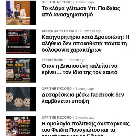
OFF THE RECORD
1 month ago
Το κλάμα γλίτωσε Υπ. Παιδείας
από ανασχηματισμό
ΆΡΘΡΑ ΧΆΡΗ ΘΕΡΑΠΉ
2 weeks ago
Κατηγορητήρια κατά Δρουσιώτη: Η
αλήθεια δεν αποκαθιστά πάντα τη
δολοφονία χαρακτήρων
#EXAFORMIS
1 month ago
Όταν η Δικαιοσύνη καλείται να
κρίνει… τον ίδιο της τον εαυτό
OFF THE RECORD
1 month ago
Δυσαρέσκεια μέσω facebook δεν
λαμβάνεται υπόψη
OFF THE RECORD
2 weeks ago
Η ομολογία πολιτικής ανεπάρκειας
του Φειδία Παναγιώτου και τα