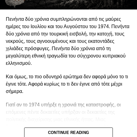
διατήρηση της οργανωτικής και πνευματικής τους
προχωρήσει στην παραχώρηση ετήσιας χορηγίας προς
αυτονομίας.
το Κέντρο για την ενίσχυση του έργου του, και ως ένδειξη
Πενήντα δύο χρόνια συμπληρώνονται από τις μαύρες
αναγνώρισης της πολύ σημαντικής δουλειάς που επιτελεί.
Η αυτονομία αυτή δεν συνεπάγεται πολιτική
ημέρες του Ιουλίου και του Αυγούστου του 1974. Πενήντα
ουδετερότητα. Μια οργάνωση μπορεί θεμιτά να
δύο χρόνια από την τουρκική εισβολή, την κατοχή, τους
υποστηρίζει περιβαλλοντικές πολιτικές, κοινωνικά
νεκρούς, τους αγνοουμένους και τους εκατοντάδες
δικαιώματα, θεσμικές μεταρρυθμίσεις ή συγκεκριμένες
χιλιάδες πρόσφυγες. Πενήντα δύο χρόνια από τη
νομοθετικές παρεμβάσεις. Μπορεί επίσης να ασκεί κριτική
μεγαλύτερη εθνική τραγωδία του σύγχρονου κυπριακού
στην κυβέρνηση, να συνεργάζεται με αιρετούς
ελληνισμού.
εκπροσώπους ή να συμμετέχει σε διαδικασίες δημόσιας
διαβούλευσης. Η Ευρωπαϊκή Επιτροπή αντιμετωπίζει την
Και όμως, το πιο οδυνηρό ερώτημα δεν αφορά μόνο το τι
ανοικτή, συμπεριληπτική και αποτελεσματική συμμετοχή
έγινε τότε. Αφορά κυρίως το τι δεν έγινε από τότε μέχρι
της κοινωνίας των πολιτών ως συστατικό στοιχείο της
σήμερα.
δημοκρατικής διακυβέρνησης. Η πολιτική
δραστηριοποίηση, επομένως, δεν αναιρεί την ανεξαρτησία
Γιατί αν το 1974 υπήρξε η χρονιά της καταστροφής, οι
μιας οργάνωσης, εφόσον είναι διαφανής, συμβατή με τον
επόμενες πέντε δεκαετίες υπήρξαν οι δεκαετίες της
καταστατικό της σκοπό και δεν καταλήγει σε οργανωτική
πολιτικής διαχείρισης μιας εθνικής ήττας. Μιας
υπαγωγή.
Καινοτομία και ενεργός συμμετοχή
διαχείρισης που συχνά χαρακτηρίστηκε από έλλειψη
CONTINUE READING
στρατηγικής συνέχειας, εσωτερικές αντιπαραθέσεις και