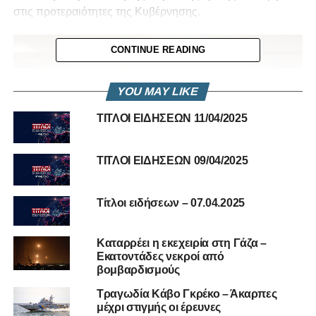
στις προτεραιότητες της Κυβέρνησης.
CONTINUE READING
YOU MAY LIKE
ΤΙΤΛΟΙ ΕΙΔΗΣΕΩΝ 11/04/2025
ΤΙΤΛΟΙ ΕΙΔΗΣΕΩΝ 09/04/2025
Τίτλοι ειδήσεων – 07.04.2025
Καταρρέει η εκεχειρία στη Γάζα –
Τα βραβεία καθιερώθηκαν με πρωτοβουλία του
Εκατοντάδες νεκροί από
βομβαρδισμούς
Κυπριακού Κέντρου Περιβαλλοντικής Έρευνας
και Εκπαίδευσης (ΚΥΚΠΕΕ) της Ιεράς Μητρόπολης
Τραγωδία Κάβο Γκρέκο – Άκαρπες
Λεμεσού, σε συνεργασία με την Επίτροπο Περιβάλλοντος,
μέχρι στιγμής οι έρευνες