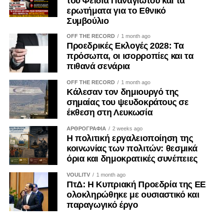
του Φειδία Παναγιώτου και τα
ερωτήματα για το Εθνικό
Η ψηφιακή επικοινωνία διευρύνει περαιτέρω το πεδίο της
Συμβούλιο
εργαλειοποίησης. Φωτογραφίες, βίντεο, επιλεκτικά
OFF THE RECORD
1 month ago
αποσπάσματα και χορηγούμενες αναρτήσεις μπορούν να
Προεδρικές Εκλογές 2028: Τα
αναπαράγουν για μεγάλο χρονικό διάστημα μια
πρόσωπα, οι ισορροπίες και τα
περιορισμένη δράση, δημιουργώντας την εντύπωση
πιθανά σενάρια
προσωπικής πρωτοβουλίας ή ευρείας κοινωνικής
OFF THE RECORD
1 month ago
αποδοχής. Ο Κανονισμός (ΕΕ) 2024/900 για τη διαφάνεια
Κάλεσαν τον δημιουργό της
και τη στόχευση της πολιτικής διαφήμισης, ο οποίος
σημαίας του ψευδοκράτους σε
εφαρμόζεται κατά το μεγαλύτερο μέρος του από τις 10
έκθεση στη Λευκωσία
Οκτωβρίου 2025, ενισχύει τις υποχρεώσεις αναγνώρισης
ΑΡΘΡΟΓΡΑΦΙΑ
2 weeks ago
του πολιτικού διαφημιστικού περιεχομένου και
Η πολιτική εργαλειοποίηση της
γνωστοποίησης του χρηματοδότη. Μολονότι κάθε
κοινωνίας των πολιτών: θεσμικά
όρια και δημοκρατικές συνέπειες
ανάρτηση κοινωνικού φορέα δεν συνιστά πολιτική
διαφήμιση, η διαφάνεια καθίσταται επιβεβλημένη όταν
VOULITV
1 month ago
κοινωνικό περιεχόμενο χρηματοδοτείται ή
ΠτΔ: Η Κυπριακή Προεδρία της ΕΕ
επαναχρησιμοποιείται με σκοπό την εκλογική ή πολιτική
ολοκληρώθηκε με ουσιαστικό και
παραγωγικό έργο
επιρροή.