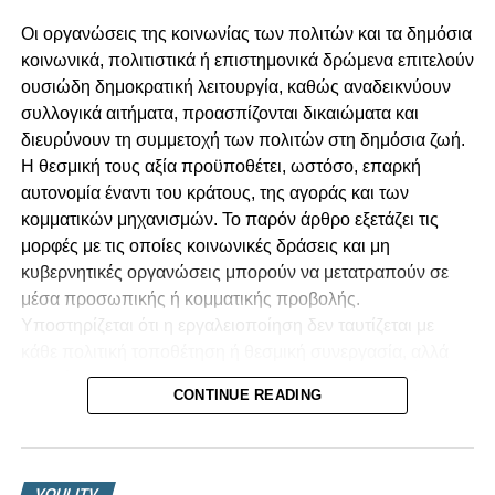
Οι οργανώσεις της κοινωνίας των πολιτών και τα δημόσια
κοινωνικά, πολιτιστικά ή επιστημονικά δρώμενα επιτελούν
ουσιώδη δημοκρατική λειτουργία, καθώς αναδεικνύουν
συλλογικά αιτήματα, προασπίζονται δικαιώματα και
διευρύνουν τη συμμετοχή των πολιτών στη δημόσια ζωή.
Η θεσμική τους αξία προϋποθέτει, ωστόσο, επαρκή
αυτονομία έναντι του κράτους, της αγοράς και των
κομματικών μηχανισμών. Το παρόν άρθρο εξετάζει τις
μορφές με τις οποίες κοινωνικές δράσεις και μη
κυβερνητικές οργανώσεις μπορούν να μετατραπούν σε
Σε σύντομο χαιρετισμό ο Πρόεδρος Χριστοδουλίδης είπε
μέσα προσωπικής ή κομματικής προβολής.
ότι η Πολιτεία από μόνη της σε καμία απολύτως
Υποστηρίζεται ότι η εργαλειοποίηση δεν ταυτίζεται με
περίπτωση δεν μπορεί να πετύχει τον μεγαλεπήβολο
κάθε πολιτική τοποθέτηση ή θεσμική συνεργασία, αλλά
στόχο της πράσινης μετάβασης, ο οποίος πρέπει να
προκύπτει όταν αποκρύπτονται οι πραγματικές σχέσεις
επιτευχθεί όχι γιατί μας τον επιβάλλουν οι διεθνείς και
CONTINUE READING
διοργάνωσης, χρηματοδότησης, ελέγχου και
ευρωπαϊκές μας υποχρεώσεις, αλλά για το μέλλον του
επικοινωνιακής αξιοποίησης. Ιδιαίτερη έμφαση
τόπου μας και τη νέα γενιά.
αποδίδεται στην οικονομική εξάρτηση, στις συγκρούσεις
συμφερόντων, στη συγκαλυμμένη πολιτική διαφήμιση και
Ανέφερε ότι αν μιλήσουμε με τη νέα γενιά του τόπου μας η
VOULITV