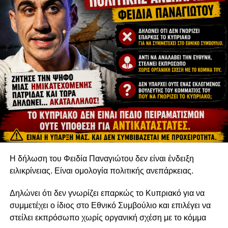
Αντίστοιχα το «Χρυσό Αγρινό» στις κοινότητες έλαβε η
κοινότητα Κισσόνεργας για το έργο «πρώτοι στην
ανακύκλωση στην επαρχία Πάφου το 2022» στην
Η δήλωση του Φειδία Παναγιώτου δεν είναι ένδειξη
κατηγορία Διαχείριση αποβλήτων.
ειλικρίνειας. Είναι ομολογία πολιτικής ανεπάρκειας.
Η ειδική χρυσή τιμητική διάκριση «Χρυσό Κέδρο» για το
Δηλώνει ότι δεν γνωρίζει επαρκώς το Κυπριακό για να
2023 για οργανισμούς και επιχειρήσεις απονεμήθηκε στο
συμμετέχει ο ίδιος στο Εθνικό Συμβούλιο και επιλέγει να
Πανεπιστήμιο Frederick ως ο οργανισμός με την
στείλει εκπρόσωπο χωρίς οργανική σχέση με το κόμμα
ψηλότερη βαθμολογία από όλες τις υποψηφιότητες.