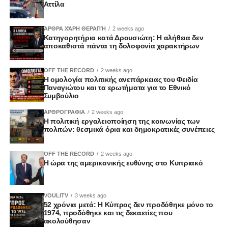
Αττίλα
ΆΡΘΡΑ ΧΆΡΗ ΘΕΡΑΠΉ
2 weeks ago
Κατηγορητήρια κατά Δρουσιώτη: Η αλήθεια δεν
αποκαθιστά πάντα τη δολοφονία χαρακτήρων
OFF THE RECORD
2 weeks ago
Η ομολογία πολιτικής ανεπάρκειας του Φειδία
Παναγιώτου και τα ερωτήματα για το Εθνικό
Συμβούλιο
ΑΡΘΡΟΓΡΑΦΙΑ
2 weeks ago
Η πολιτική εργαλειοποίηση της κοινωνίας των
πολιτών: θεσμικά όρια και δημοκρατικές συνέπειες
OFF THE RECORD
2 weeks ago
Η ώρα της αμερικανικής ευθύνης στο Κυπριακό
VOULITV
3 weeks ago
52 χρόνια μετά: Η Κύπρος δεν προδόθηκε μόνο το
1974, προδόθηκε και τις δεκαετίες που
ακολούθησαν