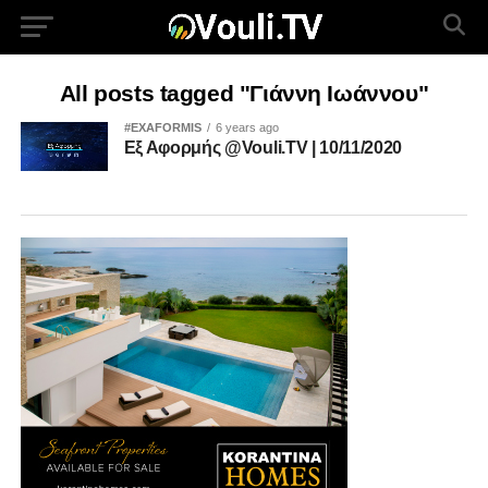
All posts tagged "Γιάννη Ιωάννου"
#EXAFORMIS
6 years ago
Εξ Αφορμής @Vouli.TV | 10/11/2020