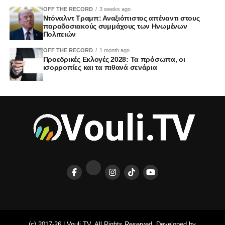
OFF THE RECORD
3 weeks ago
Ντόναλντ Τραμπ: Αναξιόπιστος απέναντι στους
παραδοσιακούς συμμάχους των Ηνωμένων
Πολιτειών
OFF THE RECORD
1 month ago
Προεδρικές Εκλογές 2028: Τα πρόσωπα, οι
ισορροπίες και τα πιθανά σενάρια
(c) 2017-26 | Vouli.TV. All Rights Reserved. Developed by