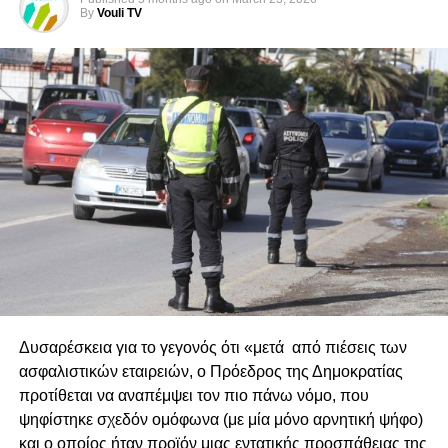
By
Vouli TV
Επιτροπή Άμυνας
Ευγένιος Χαμπουλάς – Πρόεδρος (ΕΛΑΜ)
Χρίστος Χρίστου – Αναπληρωτής Πρόεδρος (ΕΛΑΜ)
Χαράλαμπος Πετρίδης (ΔΗΣΥ)
Γιώργος Κάρουλλας (ΔΗΣΥ)
Μιχάλης Φελλάς (ΔΗΣΥ)
Βαλεντίνος Φακοντής (ΑΚΕΛ)
Αντρέας Πασιουρτίδης (ΑΚΕΛ)
Πανίκος Ξιούρουππας (ΑΚΕΛ)
Ζαχαρίας Κουλίας (ΔΗΚΟ)
Χρύσης Παντελίδης (ΔΗΚΟ)
Οδυσσέας Μιχαηλίδης (ΑΛΜΑ-Πολίτες για την Κύπρο)
Δημήτρης Μπάρος (Άμεση Δημοκρατία Κύπρου)
Δυσαρέσκεια για το γεγονός ότι «μετά από πιέσεις των
ασφαλιστικών εταιρειών, ο Πρόεδρος της Δημοκρατίας
Επιτροπή Παιδείας και Πολιτισμού
προτίθεται να αναπέμψει τον πιο πάνω νόμο, που
ψηφίστηκε σχεδόν ομόφωνα (με μία μόνο αρνητική ψήφο)
Χρύσανθος Σαββίδης – Πρόεδρος (ΔΗΚΟ)
και ο οποίος ήταν προϊόν μιας εντατικής προσπάθειας της