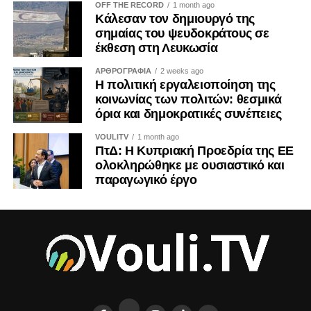
OFF THE RECORD
1 month ago
Επιτροπή Υγείας
Κάλεσαν τον δημιουργό της
σημαίας του ψευδοκράτους σε
Σάβια Ορφανίδου – Πρόεδρος (ΔΗΣΥ)
έκθεση στη Λευκωσία
Χαράλαμπος Πάζαρος – Αναπληρωτής Πρόεδρος (ΔΗΣΥ)
ΑΡΘΡΟΓΡΑΦΙΑ
2 weeks ago
Γιώργος Παμπορίδης (ΔΗΣΥ)
Η πολιτική εργαλειοποίηση της
Μαρίνα Νικολάου (ΑΚΕΛ)
κοινωνίας των πολιτών: θεσμικά
Κωνσταντίνος Κωνσταντίνου (ΑΚΕΛ)
όρια και δημοκρατικές συνέπειες
Πανίκος Ξιούρουππας (ΑΚΕΛ)
VOULITV
1 month ago
Πόλυς Ανωγυριάτης (ΕΛΑΜ)
ΠτΔ: Η Κυπριακή Προεδρία της ΕΕ
Ανδρέας Παπαχαραλάμπους (ΕΛΑΜ)
ολοκληρώθηκε με ουσιαστικό και
Αντρέας Αποστόλου (ΔΗΚΟ)
παραγωγικό έργο
Πανίκος Λεωνίδου (ΔΗΚΟ)
Λίτσα Δρουσιώτη (ΑΛΜΑ-Πολίτες για την Κύπρο)
Γιάννης Λαούρης (Άμεση Δημοκρατία Κύπρου)
Επιτροπή Παρακολουθήσεως Σχεδίων Αναπτύξεως
και Ελέγχου Δημόσιων Δαπανών
Ζαχαρίας Κουλίας – Πρόεδρος (ΔΗΚΟ)