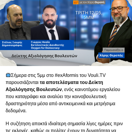
Άριστος Δαμιανού (ΑΚΕΛ)
Μαρίνα Νικολάου (ΑΚΕΛ)
Χρίστος Χρίστου (ΕΛΑΜ)
Μάριος Πελεκάνος (ΕΛΑΜ)
Χριστιάνα Ερωτοκρίτου (ΔΗΚΟ)
Χρύσης Παντελίδης (ΔΗΚΟ)
Ειρήνη Χαραλαμπίδου (ΑΛΜΑ-Πολίτες για την Κύπρο)
Νταϊάνα Κωνσταντινίδη (Άμεση Δημοκρατία Κύπρου)
Επιτροπή Οικονομικών και Προϋπολογισμού
Σήμερα στις 5μμ στο #exAformis του Vouli.TV
Χριστιάνα Ερωτοκρίτου – Πρόεδρος (ΔΗΚΟ)
παρουσιάζονται
τα αποτελέσματα του Δείκτη
Χρύσης Παντελίδης – Αναπληρωτής Πρόεδρος (ΔΗΚΟ)
Αξιολόγησης Βουλευτών
, ενός καινοτόμου εργαλείου
Σάβια Ορφανίδου (ΔΗΣΥ)
που καταγράφει και αναλύει την κοινοβουλευτική
Φωτεινή Τσιρίδου (ΔΗΣΥ)
δραστηριότητα μέσα από αντικειμενικά και μετρήσιμα
Χαράλαμπος Πετρίδης (ΔΗΣΥ)
δεδομένα.
Άριστος Δαμιανού (ΑΚΕΛ)
Γιώργος Κουκουμάς (ΑΚΕΛ)
Η συζήτηση αποκτά ιδιαίτερη σημασία λίγες ημέρες πριν
Αντρέας Πασιουρτίδης (ΑΚΕΛ)
τις εκλογές, καθώς οι πολίτες έχουν τη δυνατότητα να