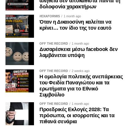
Αδάμος Ασπρής (ΔΗΚΟ)
αλήθεια δεν αποκαθιστά πάντα τη
δολοφονία χαρακτήρων
Μιχάλης Παρασκευά (ΑΛΜΑ-Πολίτες για την Κύπρο)
Δημήτρης Σούγλης (Άμεση Δημοκρατία Κύπρου)
#EXAFORMIS
1 month ago
Όταν η Δικαιοσύνη καλείται να
Επιτροπή Νομικών, Δικαιοσύνης και Δημοσίας
κρίνει… τον ίδιο της τον εαυτό
Τάξεως
OFF THE RECORD
1 month ago
Φωτεινή Τσιρίδου – Πρόεδρος (ΔΗΣΥ)
Δυσαρέσκεια μέσω facebook δεν
Νίκος Γεωργίου – Αναπληρωτής Πρόεδρος (ΔΗΣΥ)
λαμβάνεται υπόψη
Μιχάλης Φελλάς (ΔΗΣΥ)
Αντρέας Πασιουρτίδης (ΑΚΕΛ)
OFF THE RECORD
2 weeks ago
Γιώργος Κουκουμάς (ΑΚΕΛ)
Η ομολογία πολιτικής ανεπάρκειας
Αργεντούλα Ιωάννου (ΑΚΕΛ)
του Φειδία Παναγιώτου και τα
Σωτήρης Ιωάννου (ΕΛΑΜ)
ερωτήματα για το Εθνικό
Συμβούλιο
Λίνος Ιωάννης Χατζηγεωργίου (ΕΛΑΜ)
Χριστιάνα Ερωτοκρίτου (ΔΗΚΟ)
OFF THE RECORD
1 month ago
Πανίκος Λεωνίδου (ΔΗΚΟ)
Προεδρικές Εκλογές 2028: Τα
πρόσωπα, οι ισορροπίες και τα
Μιχάλης Παρασκευά (ΑΛΜΑ-Πολίτες για την Κύπρο)
πιθανά σενάρια
Νταϊάνα Κωνσταντινίδη (Άμεση Δημοκρατία Κύπρου)