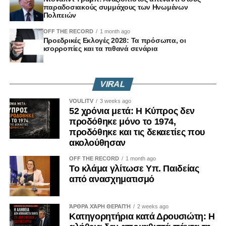
Χαράλαμπος Πάζαρος (ΔΗΣΥ)
παραδοσιακούς συμμάχους των Ηνωμένων
Λίνος Παπαγιάννης (ΕΛΑΜ)
Πολιτειών
Σωτήρης Ιωάννου (ΕΛΑΜ)
OFF THE RECORD
1 month ago
Νικόλας Παπαδόπουλος (ΔΗΚΟ)
Προεδρικές Εκλογές 2028: Τα πρόσωπα, οι
Μιχάλης Παρασκευά (ΑΛΜΑ-Πολίτες για την Κύπρο)
ισορροπίες και τα πιθανά σενάρια
Δημήτρης Μπάρος (Άμεση Δημοκρατία Κύπρου)
Επιτροπή Εργασίας, Πρόνοιας και Κοινωνικών
VIRAL
Ασφαλίσεων
VOULITV
3 weeks ago
52 χρόνια μετά: Η Κύπρος δεν
Γιώργος Κουκουμάς – Πρόεδρος (ΑΚΕΛ)
προδόθηκε μόνο το 1974,
Αργεντούλα Ιωάννου – Αναπληρώτρια Πρόεδρος (ΑΚΕΛ)
προδόθηκε και τις δεκαετίες που
Πανίκος Ξιούρουππας (ΑΚΕΛ)
ακολούθησαν
Ανδρέας Κωνσταντίνου (ΔΗΣΥ)
OFF THE RECORD
1 month ago
Σάβια Ορφανίδου (ΔΗΣΥ)
Το κλάμα γλίτωσε Υπ. Παιδείας
Δημήτρης Δημητρίου (ΔΗΣΥ)
από ανασχηματισμό
Μάριος Πελεκάνος (ΕΛΑΜ)
Λίνος Ιωάννης Χατζηγεωργίου (ΕΛΑΜ)
ΆΡΘΡΑ ΧΆΡΗ ΘΕΡΑΠΉ
2 weeks ago
Ανδρέας Αποστόλου (ΔΗΚΟ)
Κατηγορητήρια κατά Δρουσιώτη: Η